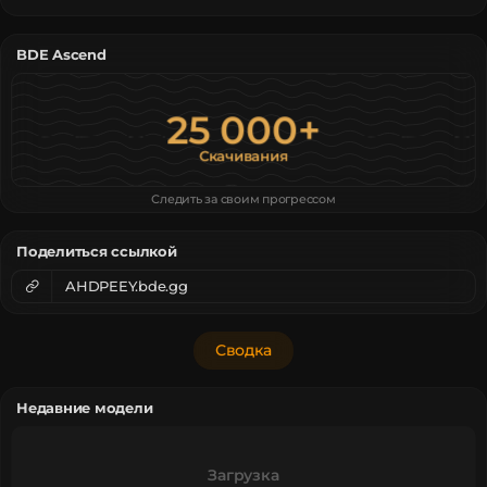
BDE Ascend
25 000
25 000
+
+
Скачивания
Скачивания
Следить за своим прогрессом
Поделиться ссылкой
AHDPEEY.bde.gg
Сводка
Недавние модели
Загрузка