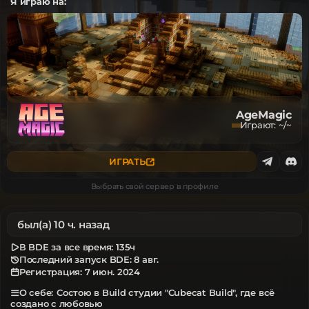
Я играю на:
AgeMagic
Играют
:
~
/
~
ИГРАТЬ
Выбрать свой сервер в профиле
был(а) 10 ч. назад
В BDE за все время:
135ч
Последний запуск BDE: 8 авг.
Регистрация:
7 июн. 2024
Состою в Build студии "Cubecat Build", где всё
О себе:
создано с любовью