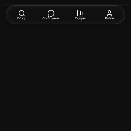
Оригинальный язык публикации:
EN
EN
РУ
Обзор
Сообщения
Студия
Войти
Отзыв, благодарность или предложение по этой
модели?
Оставьте комментарий внизу страницы - это поддержит
автора.
Описание
Текстура блока, эксклюзивная для Minecraft Legends.
Модель содержит
Player Head
:
8
Unique TextureValue
:
4
Как переместить или повернуть модель?
Используйте окно редактора выше, чтобы повернуть
или переместить модель так, как вам нужно, а затем
нажмите кнопку
Получить команду
, чтобы получить
новую команду.
Если вы хотите внести больше изменений или