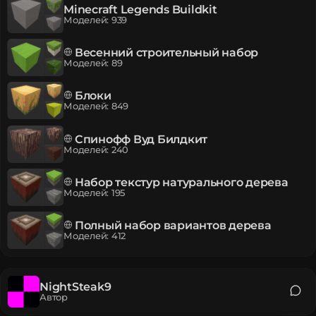
Minecraft Legends Buildkit
Моделей
:
939
Весенний строительный набор
Моделей
:
89
Блоки
Моделей
:
849
Спинофф Вуд Билдкит
Моделей
:
240
Набор текстур натурального дерева
Моделей
:
195
Полный набор вариантов дерева
Моделей
:
412
NightSteak9
Автор