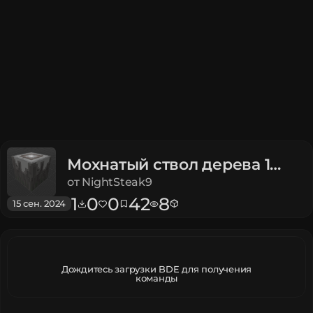
Мохнатый ствол дерева 1
Legends
от
NightSteak9
1
0
0
42
8
15 сен. 2024
Дождитесь загрузки BDE для получения
команды