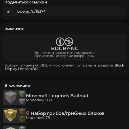
Поделиться ссылкой
bde.gg/b/18374
Лицензия
BDL BY-NC
Некоммерческое использование
Производные версии разрешены
Условия лицензий BDL и исключения описаны в разделе
Block
Display License (BDL)
.
В коллекции
Minecraft Legends Buildkit
Моделей
:
939
Набор грибов/грибных блоков
Моделей
:
79