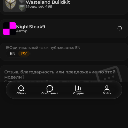
Wasteland Buildkit
Моделей
:
498
NightSteak9
Автор
Оригинальный язык публикации:
EN
EN
РУ
Отзыв, благодарность или предложение по этой
модели?
Оставьте комментарий внизу страницы - это поддержит
автора.
Обзор
Сообщения
Студия
Войти
Описание
Текстура блока, эксклюзивная для Minecraft Legends.
Модель содержит