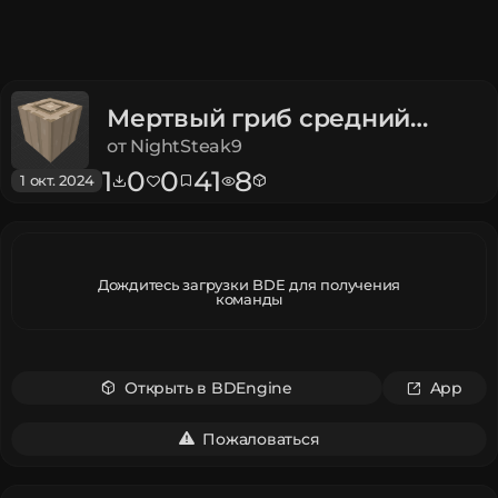
Мертвый гриб средний
ствол
Legends
от
NightSteak9
1
0
0
41
8
1 окт. 2024
Дождитесь загрузки BDE для получения
команды
Открыть в BDEngine
App
Пожаловаться