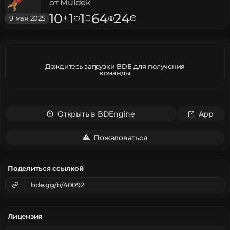
вариант 2
от
Muldek
10
1
1
64
24
9 мая 2025
Дождитесь загрузки BDE для получения
команды
Открыть в BDEngine
App
Пожаловаться
Поделиться ссылкой
bde.gg/b/40092
Лицензия