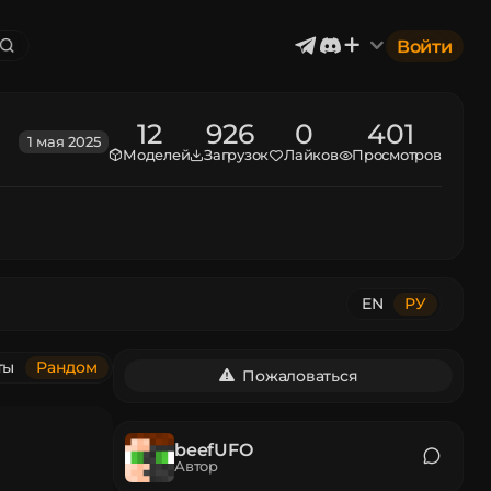
Войти
12
926
0
401
1 мая 2025
Моделей
Загрузок
Лайков
Просмотров
и
Экстерьер & Архитектура
3186
2402
Устройства & Оборудование
1302
ика
Промышленность
894
867
Воздушное судно
177
Музыка
12
EN
РУ
ты
Рандом
Пожаловаться
beefUFO
Автор