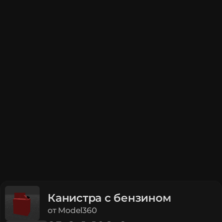
Канистра с бензином
от
Model360