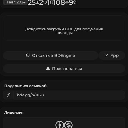
25
2
1
108
9
11 авг. 2024
Дождитесь загрузки BDE для получения
команды
Открыть в BDEngine
App
Пожаловаться
Поделиться ссылкой
bde.gg/b/11128
Лицензия