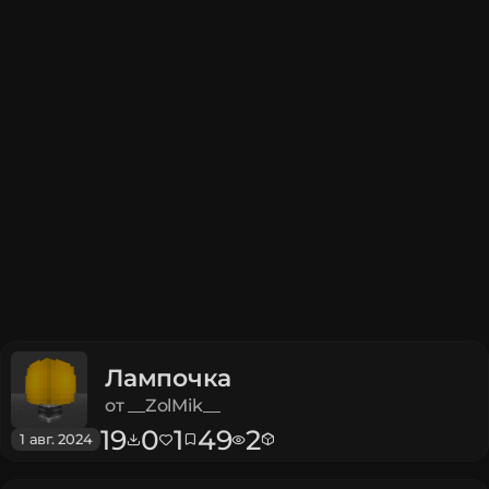
Лампочка
от
__ZolMik__
19
0
1
49
2
1 авг. 2024